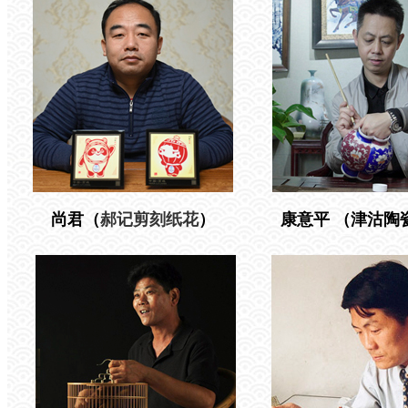
尚君（
郝记剪刻纸花
）
康意平 （津沽陶