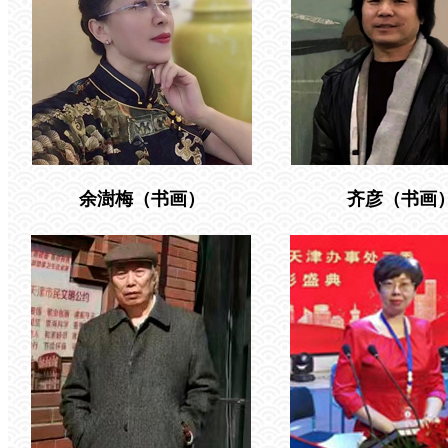
余澍梅（书画）
齐彦（书画