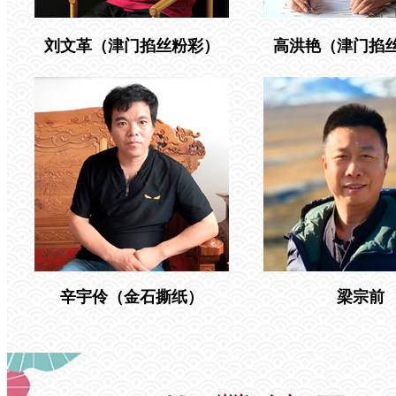
刘文革（津门掐丝粉彩）
高洪艳（津门掐
辛宇伶（金石撕纸）
梁宗前