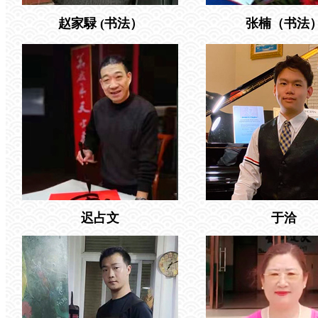
赵
家騄 (书法）
张楠（书法
迟占文
于洽