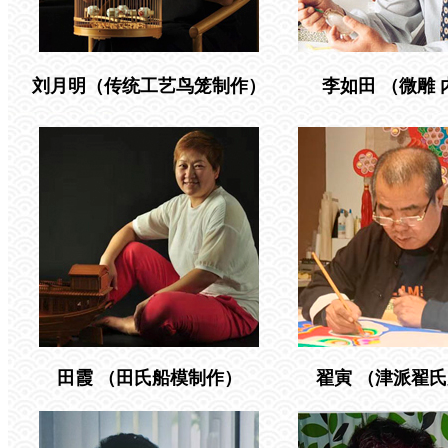
刘月明（传统工艺鸟笼制作）
李如田 （微雕 
田霞 （田氏船模制作）
翟寅 （津派翟