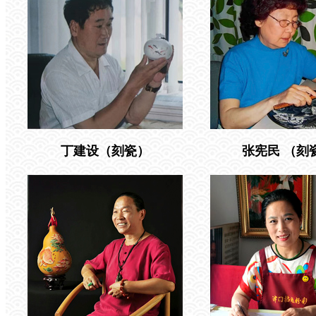
丁建设（刻瓷）
张宪民 （刻