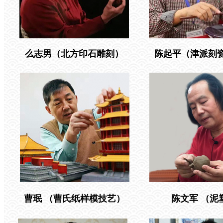
么志男（北方印石雕刻）
陈起平（津派刻
曹珉 （曹氏纸样模技艺）
陈文军 （泥