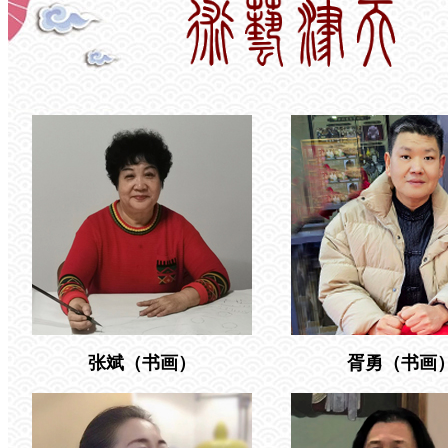
张斌（书画）
胥勇
（书画