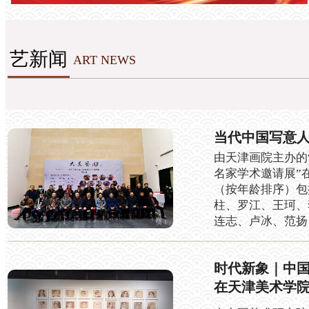
艺新闻
ART NEWS
当代中国写意
由天津画院主办的
名家学术邀请展”
（按年龄排序）包
柱、罗江、王珂、
连志、卢冰、范扬
时代新象｜中
在天津美术学